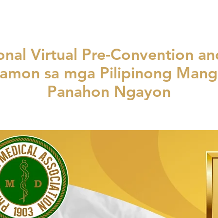
al Virtual Pre-Convention and
amon sa mga Pilipinong Man
Panahon Ngayon